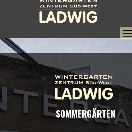
STARTSEITE
UNSERE LEITSÄTZE
WINTERGÄRTEN
SOMMERGÄRTEN
ÜBERDACHUNGEN
AUSSTELLUNGSHALLE
SOMMERGÄRTEN