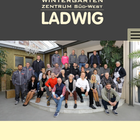
STARTSEITE
UNSERE LEITSÄTZE
WINTERGÄRTEN
SOMMERGÄRTEN
ÜBERDACHUNGEN
AUSSTELLUNGSHALLE